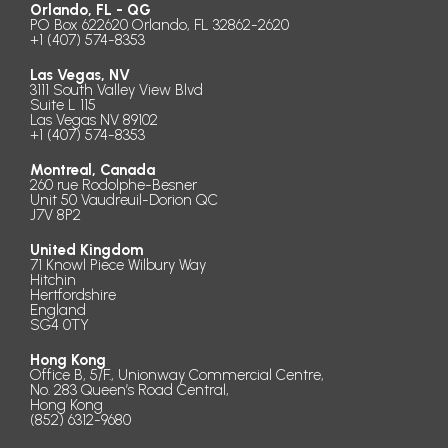
Orlando, FL - QG
PO Box 622620 Orlando, FL 32862-2620
+1 (407) 574-8353
Las Vegas, NV
3111 South Valley View Blvd
Suite L 115
Las Vegas NV 89102
+1 (407) 574-8353
Montreal, Canada
260 rue Rodolphe-Besner
Unit 50 Vaudreuil-Dorion QC
J7V 8P2
United Kingdom
71 Knowl Piece Wilbury Way
Hitchin
Hertfordshire
England
SG4 0TY
Hong Kong
Office B, 5/F., Unionway Commercial Centre,
No. 283 Queen’s Road Central,
Hong Kong
(852) 6312-9680