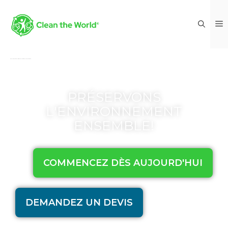
Recycling for the Hospitality Industry | Clean the World
PRÉSERVONS
L'ENVIRONNEMENT
ENSEMBLE!
COMMENCEZ DÈS AUJOURD'HUI
DEMANDEZ UN DEVIS
Déjà client?
Cliquez ici
.