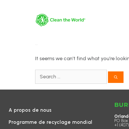
Nothing Found
It seems we can’t find what you’re looki
BUR
A propos de nous
Orland
PO Box 
Programme de recyclage mondial
+1 (407