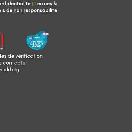
|
onfidentialité
Termes &
vis de non responsabilité
es de vérification
ez contacter
orld.org