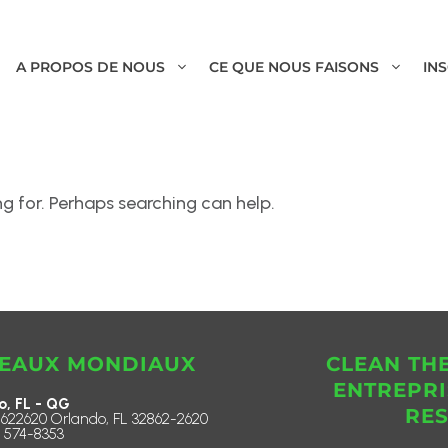
A PROPOS DE NOUS
CE QUE NOUS FAISONS
IN
ng for. Perhaps searching can help.
EAUX MONDIAUX
CLEAN TH
ENTREPRI
o, FL - QG
RE
622620 Orlando, FL 32862-2620
) 574-8353