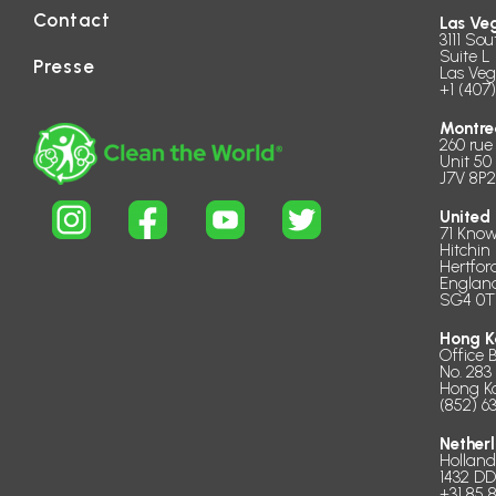
Contact
Las Ve
3111 Sou
Suite L 
Presse
Las Veg
+1 (407
Montre
260 rue
Unit 50
J7V 8P2
United
71 Know
Hitchin
Hertfor
Englan
SG4 0T
Hong K
Office 
No. 283
Hong K
(852) 6
Nether
Hollan
1432 D
+31 85 