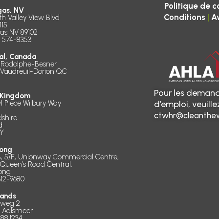
Politique de c
gas, NV
|
Conditions
A
th Valley View Blvd
115
as NV 89102
) 574-8353
al, Canada
 Rodolphe-Besner
 Vaudreuil-Dorion QC
Pour les demand
 Kingdom
l Piece Wilbury Way
d’emploi, veuill
ctwhr@cleanthew
dshire
d
Y
ong
B, 5/F., Unionway Commercial Centre,
 Queen’s Road Central,
ong
312-9680
lands
dweg 2
D Aalsmeer
888.1234